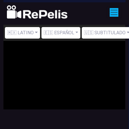
🇲🇽 LATINO
🇪🇸 ESPAÑOL
🇺🇸 SUBTITULADO