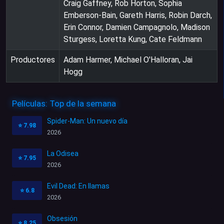
Craig Gaffney, Rob Horton, Sophia
Emberson-Bain, Gareth Harris, Robin Darch,
Erin Connor, Damien Campagnolo, Madison
Sturgess, Loretta Kung, Cate Feldmann
Productores
Adam Harmer, Michael O'Halloran, Jai
Hogg
Películas: Top de la semana
Spider-Man: Un nuevo día
⭐
7.98
2026
La Odisea
⭐
7.95
2026
Evil Dead: En llamas
⭐
6.8
2026
Obsesión
⭐
8.25