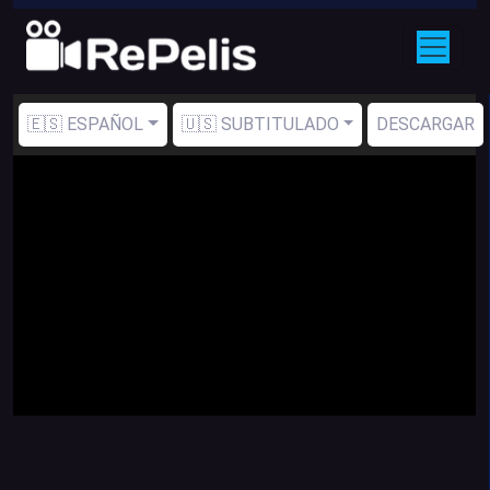
🇪🇸 ESPAÑOL
🇺🇸 SUBTITULADO
DESCARGAR