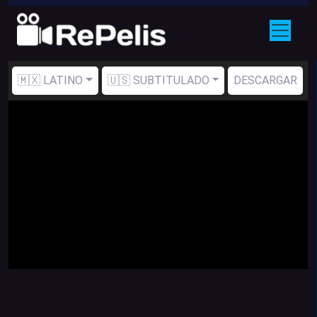
🇲🇽 LATINO
🇺🇸 SUBTITULADO
DESCARGAR