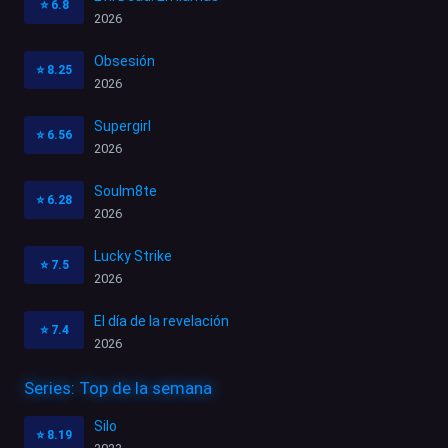
⭐
6.8
2026
Obsesión
⭐
8.25
2026
Supergirl
⭐
6.56
2026
Soulm8te
⭐
6.28
2026
Lucky Strike
⭐
7.5
2026
El día de la revelación
⭐
7.4
2026
Series: Top de la semana
Silo
⭐
8.19