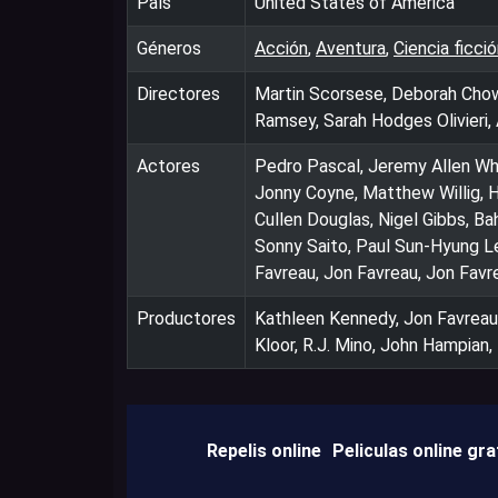
País
United States of America
Géneros
Acción
,
Aventura
,
Ciencia ficci
Directores
Martin Scorsese, Deborah Chow
Ramsey, Sarah Hodges Olivieri,
Actores
Pedro Pascal, Jeremy Allen Wh
Jonny Coyne, Matthew Willig, 
Cullen Douglas, Nigel Gibbs, Bah
Sonny Saito, Paul Sun-Hyung Le
Favreau, Jon Favreau, Jon Fav
Productores
Kathleen Kennedy, Jon Favreau, 
Kloor, R.J. Mino, John Hampian, 
Repelis online
Peliculas online gra