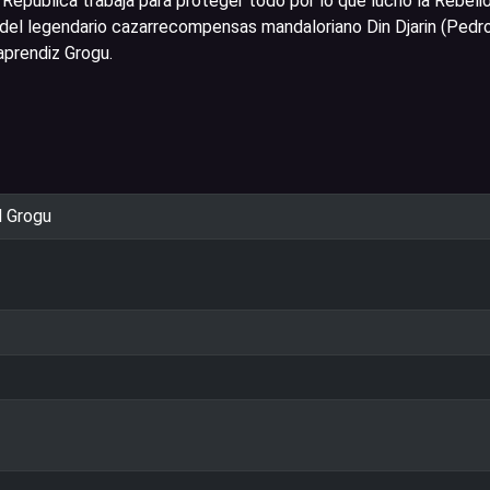
 República trabaja para proteger todo por lo que luchó la Rebelió
 del legendario cazarrecompensas mandaloriano Din Djarin (Pedr
aprendiz Grogu.
d Grogu