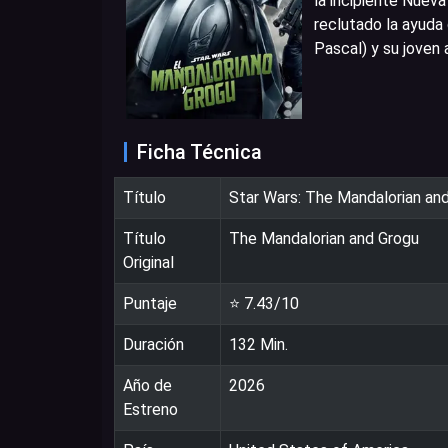
la incipiente Nueva
reclutado la ayuda
Pascal) y su joven 
Ficha Técnica
Título
Star Wars: The Mandalorian an
Título
The Mandalorian and Grogu
Original
Puntaje
⭐
7.43
/10
Duración
132
Min.
Año de
2026
Estreno