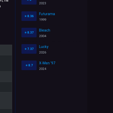
n, ha
2023
o
Futurama
⭐
8.36
1999
Bleach
⭐
8.37
2004
Lucky
⭐
7.37
2026
X-Men '97
⭐
8.7
2024