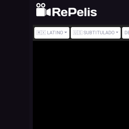
🇲🇽 LATINO
🇺🇸 SUBTITULADO
D