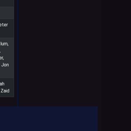
eter
lum,
,
r,
, Jon
oah
 Zaid