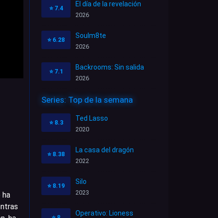
El día de la revelación
⭐
7.4
2026
Soulm8te
⭐
6.28
2026
Backrooms: Sin salida
⭐
7.1
2026
Series: Top de la semana
Ted Lasso
⭐
8.3
2020
La casa del dragón
⭐
8.38
2022
Silo
⭐
8.19
2023
 ha
entras
Operativo: Lioness
⭐
8