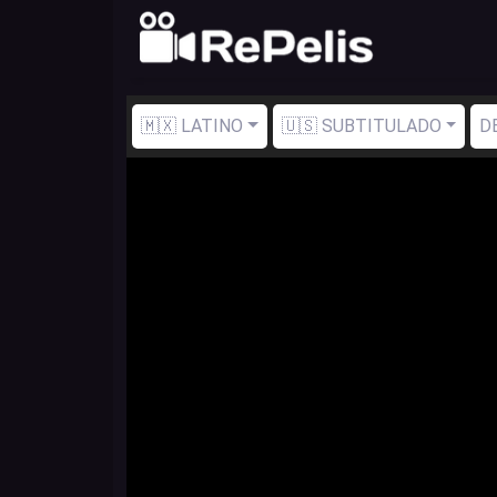
🇲🇽 LATINO
🇺🇸 SUBTITULADO
D