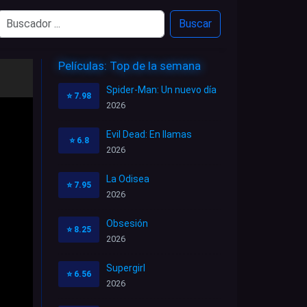
Buscar
Películas: Top de la semana
Spider-Man: Un nuevo día
⭐
7.98
2026
Evil Dead: En llamas
⭐
6.8
2026
La Odisea
⭐
7.95
2026
Obsesión
⭐
8.25
2026
Supergirl
⭐
6.56
2026