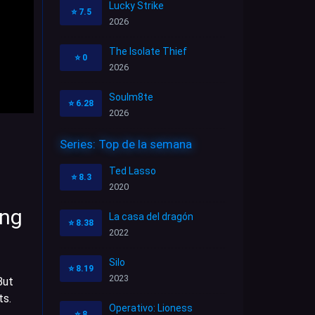
Lucky Strike
⭐
7.5
2026
The Isolate Thief
⭐
0
2026
Soulm8te
⭐
6.28
2026
Series: Top de la semana
Ted Lasso
⭐
8.3
2020
ing
La casa del dragón
⭐
8.38
2022
Silo
⭐
8.19
2023
But
ts.
Operativo: Lioness
⭐
8