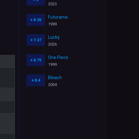
2023
Futurama
⭐
8.36
1999
Lucky
⭐
7.37
2026
One Piece
⭐
8.75
1999
Bleach
⭐
8.4
2004