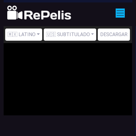
🇲🇽 LATINO
🇺🇸 SUBTITULADO
DESCARGAR