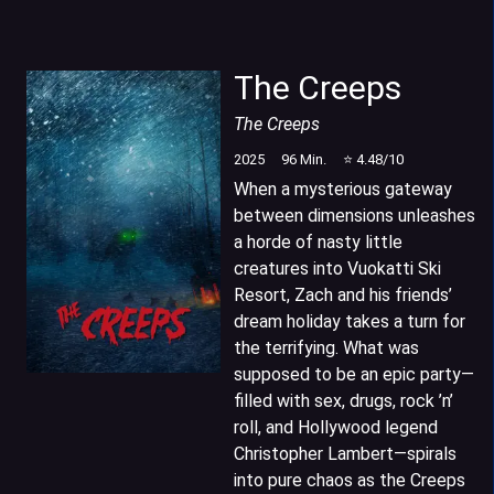
The Creeps
The Creeps
2025
96
Min.
⭐
4.48
/10
When a mysterious gateway
between dimensions unleashes
a horde of nasty little
creatures into Vuokatti Ski
Resort, Zach and his friends’
dream holiday takes a turn for
the terrifying. What was
supposed to be an epic party—
filled with sex, drugs, rock ’n’
roll, and Hollywood legend
Christopher Lambert—spirals
into pure chaos as the Creeps