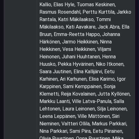
Kallio, Elias Hyle, Tuomas Keskinen,
Rasmus Rosendahl, Perttu Kurttila, Jarkko
Rantala, Katri Mäkilaakso, Tommi
Mäkilaakso, Kati Aavakare, Jack Abra, Ella
Bruun, Emma-Reetta Happo, Johanna
Härkönen, Jarmo Heikkinen, Ninna
Heikkinen, Vesa Heikkinen, Viljami
Heinonen, Juhani Huuhtanen, Henna
Huusko, Pekka Hyvärinen, Niko Itkonen,
Saara Juutinen, Elina Kallijärvi, Eetu
Karhinen, Ari Karhunen, Elisa Karimo, Igor
Karppinen, Sami Kemppainen, Sonja
Klemetti, Reija Kovalainen, Jutta Kyllönen,
Markku Laanti, Ville Latva-Panula, Salla
Lehtonen, Laura Leinonen, Silja Leinonen,
Leena Leppänen, Ville Mättönen, Siiri
Nieminen, Valtteri Ollila, Markus Parkkari,
Nina Parkkari, Sami Piira, Eetu Piirainen,
Olivia Puustinen, Oona Puustinen, Miika