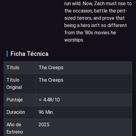
run wild. Now, Zach must rise to
the occasion, battle the pint-
sized terrors, and prove that
being a hero isn’t so different
from the ‘80s movies he
worships.
Ficha Técnica
Título
The Creeps
Título
The Creeps
Original
Puntaje
⭐
4.48
/10
Duración
96
Min.
Año de
2025
Estreno