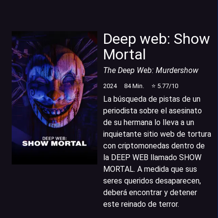
Deep web: Show
Mortal
The Deep Web: Murdershow
2024
84
Min.
⭐
5.77
/10
La búsqueda de pistas de un
periodista sobre el asesinato
de su hermana lo lleva a un
inquietante sitio web de tortura
con criptomonedas dentro de
la DEEP WEB llamado SHOW
MORTAL. A medida que sus
seres queridos desaparecen,
deberá encontrar y detener
este reinado de terror.