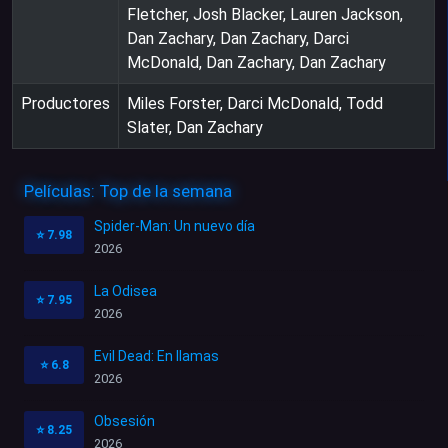
Fletcher, Josh Blacker, Lauren Jackson,
Dan Zachary, Dan Zachary, Darci
McDonald, Dan Zachary, Dan Zachary
Productores
Miles Forster, Darci McDonald, Todd
Slater, Dan Zachary
Películas: Top de la semana
Spider-Man: Un nuevo día
⭐
7.98
2026
La Odisea
⭐
7.95
2026
Evil Dead: En llamas
⭐
6.8
2026
Obsesión
⭐
8.25
2026