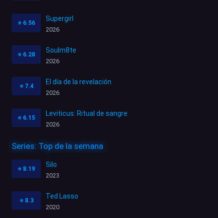
Supergirl
⭐
6.56
2026
Soulm8te
⭐
6.28
2026
El día de la revelación
⭐
7.4
2026
Leviticus: Ritual de sangre
⭐
6.15
2026
Series: Top de la semana
Silo
⭐
8.19
2023
Ted Lasso
⭐
8.3
2020