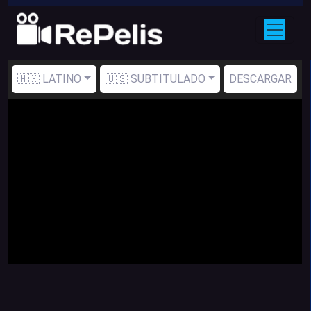
🇲🇽 LATINO
🇺🇸 SUBTITULADO
DESCARGAR