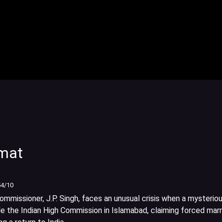
omat
54
/10
mmissioner, J.P. Singh, faces an unusual crisis when a mysterio
e the Indian High Commission in Islamabad, claiming forced marr