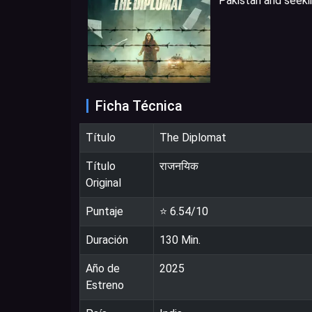
Pakistan and seekin
Ficha Técnica
Título
The Diplomat
Título
राजनयिक
Original
Puntaje
⭐
6.54
/10
Duración
130
Min.
Año de
2025
Estreno