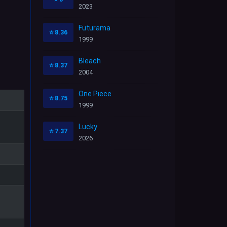
2023
Futurama
⭐
8.36
1999
Bleach
⭐
8.37
2004
One Piece
⭐
8.75
1999
Lucky
⭐
7.37
2026