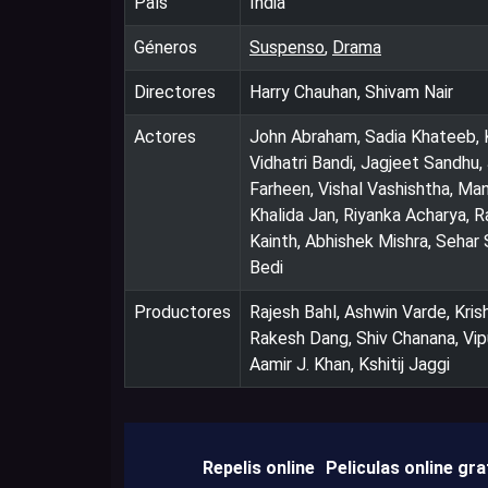
País
India
Géneros
Suspenso
,
Drama
Directores
Harry Chauhan, Shivam Nair
Actores
John Abraham, Sadia Khateeb, 
Vidhatri Bandi, Jagjeet Sandhu,
Farheen, Vishal Vashishtha, Man
Khalida Jan, Riyanka Acharya, 
Kainth, Abhishek Mishra, Sehar 
Bedi
Productores
Rajesh Bahl, Ashwin Varde, Kri
Rakesh Dang, Shiv Chanana, Vipu
Aamir J. Khan, Kshitij Jaggi
Repelis online
Peliculas online gra