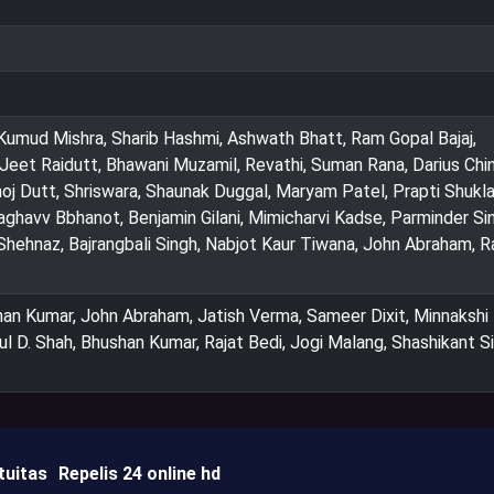
Kumud Mishra, Sharib Hashmi, Ashwath Bhatt, Ram Gopal Bajaj,
 Jeet Raidutt, Bhawani Muzamil, Revathi, Suman Rana, Darius Chin
oj Dutt, Shriswara, Shaunak Duggal, Maryam Patel, Prapti Shukla
Raghavv Bbhanot, Benjamin Gilani, Mimicharvi Kadse, Parminder Si
Shehnaz, Bajrangbali Singh, Nabjot Kaur Tiwana, John Abraham, R
shan Kumar, John Abraham, Jatish Verma, Sameer Dixit, Minnakshi
l D. Shah, Bhushan Kumar, Rajat Bedi, Jogi Malang, Shashikant Si
tuitas
Repelis 24 online hd