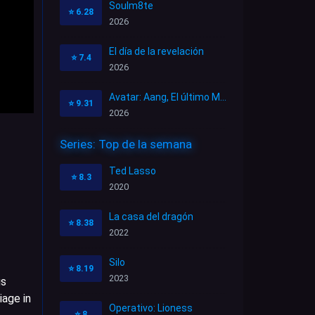
Soulm8te
⭐
6.28
2026
El día de la revelación
⭐
7.4
2026
Avatar: Aang, El último Maestro Aire
⭐
9.31
2026
Series: Top de la semana
Ted Lasso
⭐
8.3
2020
La casa del dragón
⭐
8.38
2022
Silo
⭐
8.19
2023
us
iage in
Operativo: Lioness
⭐
8