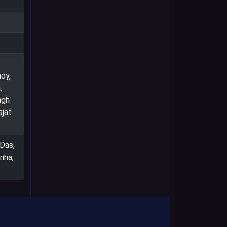
oy,
,
ngh
ajat
 Das,
nha,