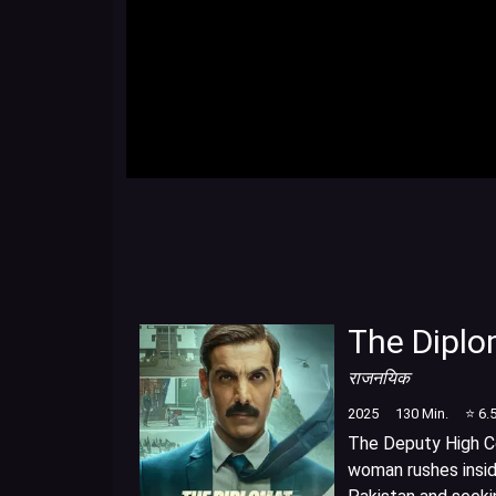
The Dipl
राजनयिक
2025
130
Min.
⭐
6.
The Deputy High Co
woman rushes insid