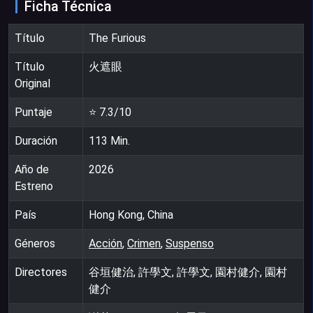
Ficha Técnica
Título
The Furious
Título
火遮眼
Original
Puntaje
⭐
7.3
/10
Duración
113
Min.
Año de
2026
Estreno
País
Hong Kong, China
Géneros
Acción
,
Crimen
,
Suspenso
Directores
谷垣健治, 許學文, 許學文, 園村健介, 園村
健介