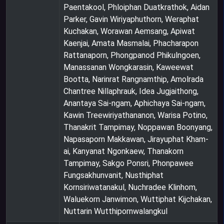
Paentakool, Phloiphan Duatkrathok, Aidan
Parker, Gavin Wiriyaphuthorn, Weraphat
Kuchakan, Worawan Aemsang, Apiwat
Kaenjai, Amata Masmalai, Phacharapon
Rattanaporn, Phongpanod Phikulngoen,
Manassanan Wongkarasin, Kaweewat
Bootta, Narinrat Rangnamthip, Amolrada
Chantree Nillaphrauk, Idea Jugjaithong,
Anantaya Sai-ngam, Aphichaya Sai-ngam,
Kawin Treewiriyathananon, Warisa Potino,
Thanakrit Tampimay, Noppawan Boonyang,
Napasaporn Makkawan, Jirayuphat Kham-
ai, Kanyanat Ngonkaew, Thanakorn
Tampimay, Sakgo Ponsri, Phonpawee
Fungsakhunvanit, Nusthiphat
Kornsiriwatanakul, Nuchradee Klinhom,
Waluekorn Janwimon, Wuttiphat Kijchakan,
Nuttarin Wutthipornwalangkul