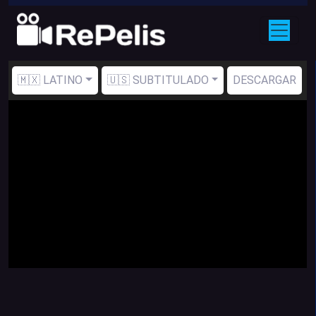
🇲🇽 LATINO
🇺🇸 SUBTITULADO
DESCARGAR