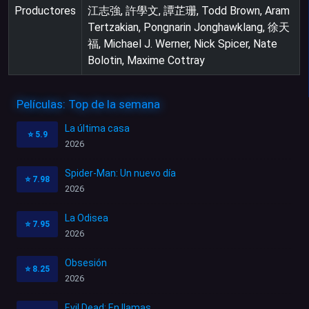
Productores
江志強, 許學文, 譚芷珊, Todd Brown, Aram
Tertzakian, Pongnarin Jonghawklang, 徐天
福, Michael J. Werner, Nick Spicer, Nate
Bolotin, Maxime Cottray
Películas: Top de la semana
La última casa
⭐
5.9
2026
Spider-Man: Un nuevo día
⭐
7.98
2026
La Odisea
⭐
7.95
2026
Obsesión
⭐
8.25
2026
Evil Dead: En llamas