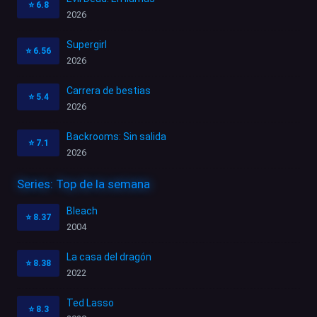
⭐
6.8
2026
Supergirl
⭐
6.56
2026
Carrera de bestias
⭐
5.4
2026
Backrooms: Sin salida
⭐
7.1
2026
Series: Top de la semana
Bleach
⭐
8.37
2004
La casa del dragón
⭐
8.38
2022
Ted Lasso
⭐
8.3