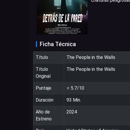
criaturas peligrosas
Ficha Técnica
Título
The People in the Walls
Título
The People in the Walls
Original
Puntaje
⭐
5.7
/10
Duración
93
Min.
Año de
2024
Estreno