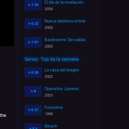
El día de la revelación
⭐
7.39
2026
Nunca debimos entrar
⭐
6.22
2026
Backrooms: Sin salida
⭐
7.07
2026
Series: Top de la semana
La casa del dragón
⭐
8.38
2022
Operativo: Lioness
⭐
8
2023
Futurama
⭐
8.37
1999
 the
Bleach
⭐
8.4