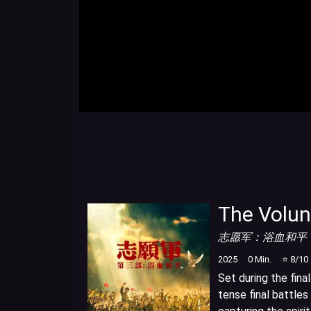
The Volun
志愿军：浴血和平
2025
0
Min.
⭐
8
/10
Set during the fina
tense final battles