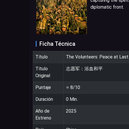
capturing the spiri
diplomatic front.
Ficha Técnica
Título
The Volunteers: Peace at Last
Título
志愿军：浴血和平
Original
Puntaje
⭐
8
/10
Duración
0
Min.
Año de
2025
Estreno