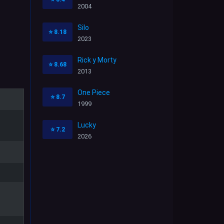
2004
Silo
⭐
8.18
2023
Rick y Morty
⭐
8.68
2013
One Piece
⭐
8.7
1999
Lucky
⭐
7.2
2026