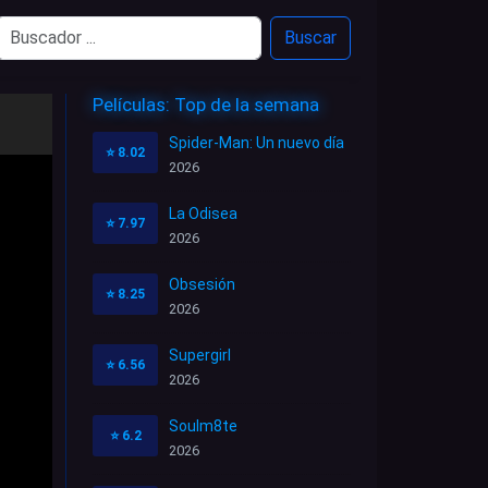
Buscar
Películas: Top de la semana
Spider-Man: Un nuevo día
⭐
8.02
2026
La Odisea
⭐
7.97
2026
Obsesión
⭐
8.25
2026
Supergirl
⭐
6.56
2026
Soulm8te
⭐
6.2
2026