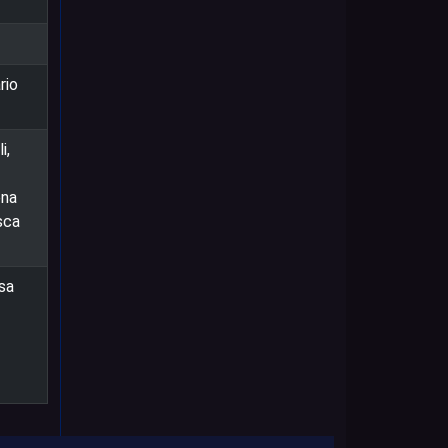
rio
i,
ena
sca
sa