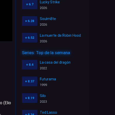
Lucky Strike
⭐
6.7
2026
Soulm8te
⭐
6.28
2026
La muerte de Robin Hood
⭐
6.52
2026
Series: Top de la semana
La casa del dragón
⭐
8.4
2022
Futurama
⭐
8.37
1999
Silo
⭐
8.19
2023
o (Elio
Ted Lasso
⭐
8.34