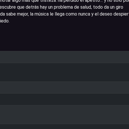
 notar algo más que tristeza: ha perdido el apetito… y no solo po
scubre que detrás hay un problema de salud, todo da un giro
ida sabe mejor, la música le llega como nunca y el deseo despier
iedo.