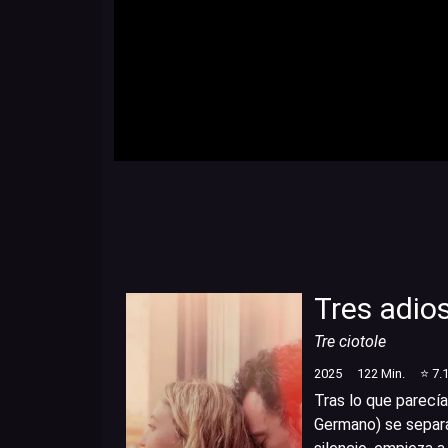
Tres adio
Tre ciotole
2025
122
Min.
⭐
7.
Tras lo que parecía
Germano) se separan