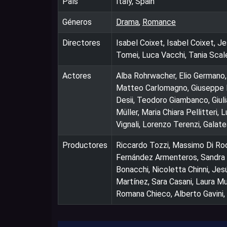
País
Italy, Spain
Géneros
Drama
,
Romance
Directores
Isabel Coixet, Isabel Coixet, J
Tomei, Luca Vacchi, Tania Scal
Actores
Alba Rohrwacher, Elio Germano, F
Matteo Carlomagno, Giuseppe P
Desii, Teodoro Giambanco, Giuli
Müller, Maria Chiara Pellitteri
Vignali, Lorenzo Terenzi, Galate
Productores
Riccardo Tozzi, Massimo Di Rocc
Fernández Armenteros, Sandra 
Bonacchi, Nicoletta Chinni, Jes
Martínez, Sara Casani, Laura M
Romana Chieco, Alberto Gavini, V