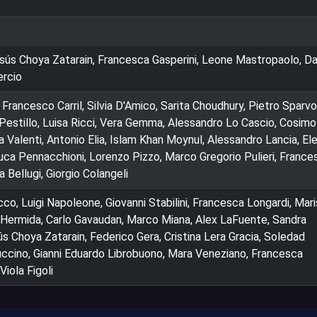
esús Choya Zatarain, Francesca Gasperini, Leone Mastropaolo, Da
ercio
rancesco Carril, Silvia D'Amico, Sarita Choudhury, Pietro Sparvol
estillo, Luisa Ricci, Vera Gemma, Alessandro Lo Cascio, Cosimo
a Valenti, Antonio Elia, Islam Khan Moynul, Alessandro Lancia, El
, Luca Pennacchioni, Lorenzo Pizzo, Marco Gregorio Pulieri, France
a Bellugi, Giorgio Colangeli
o, Luigi Napoleone, Giovanni Stabilini, Francesca Longardi, Mari
Hermida, Carlo Gavaudan, Marco Miana, Alex LaFuente, Sandra
ús Choya Zatarain, Federico Gera, Cristina Lera Gracia, Soledad
uccino, Gianni Eduardo Librobuono, Mara Veneziano, Francesca
iola Figoli