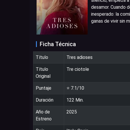
silencio, empieza a
desamor. Cuando de
inesperado: la com
ganas de vivir sin m
Ficha Técnica
Título
Tres adioses
Título
Tre ciotole
Original
Puntaje
⭐
7.1
/10
Duración
122
Min.
Año de
2025
Estreno