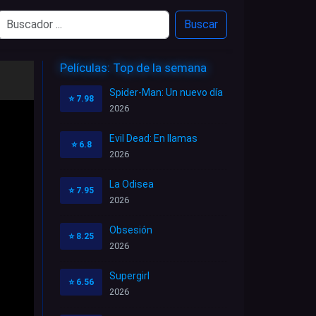
Buscar
Películas: Top de la semana
Spider-Man: Un nuevo día
⭐
7.98
2026
Evil Dead: En llamas
⭐
6.8
2026
La Odisea
⭐
7.95
2026
Obsesión
⭐
8.25
2026
Supergirl
⭐
6.56
2026