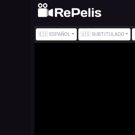
🇪🇸 ESPAÑOL
🇺🇸 SUBTITULADO