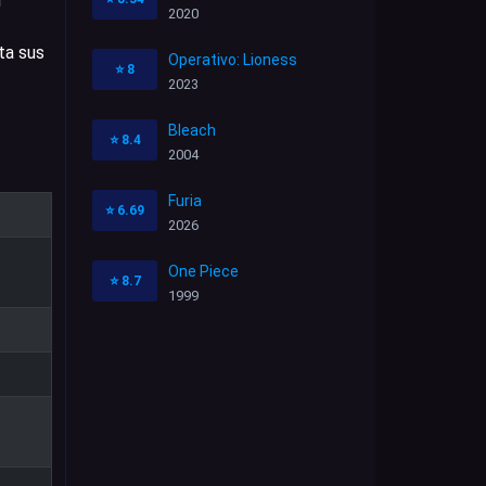
r
2020
ta sus
Operativo: Lioness
⭐
8
2023
Bleach
⭐
8.4
2004
Furia
⭐
6.69
2026
One Piece
⭐
8.7
1999