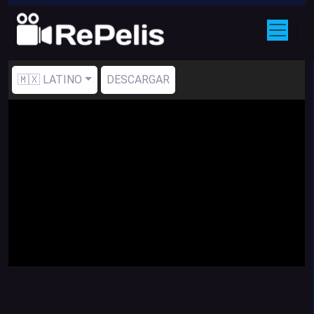
🇲🇽 LATINO
DESCARGAR