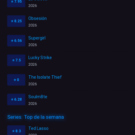
⭐
7.95
2026
Obsesión
⭐
8.25
2026
Supergirl
⭐
6.56
2026
Lucky Strike
⭐
7.5
2026
The Isolate Thief
⭐
0
2026
Soulm8te
⭐
6.28
2026
Series: Top de la semana
Ted Lasso
⭐
8.3