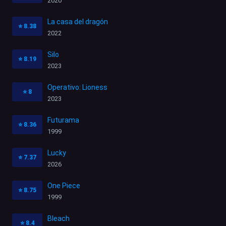
2020
La casa del dragón
⭐
8.38
2022
Silo
⭐
8.19
2023
Operativo: Lioness
⭐
8
2023
Futurama
⭐
8.36
1999
Lucky
⭐
7.37
2026
One Piece
⭐
8.75
1999
Bleach
⭐
8.4