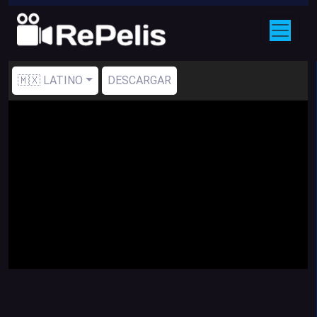
🇲🇽 LATINO
DESCARGAR