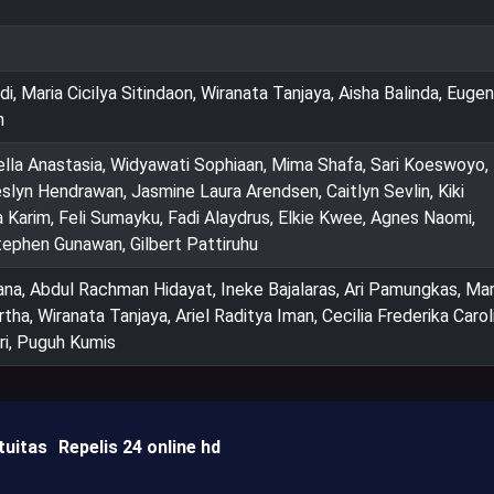
 Maria Cicilya Sitindaon, Wiranata Tanjaya, Aisha Balinda, Euge
n
sella Anastasia, Widyawati Sophiaan, Mima Shafa, Sari Koeswoyo
slyn Hendrawan, Jasmine Laura Arendsen, Caitlyn Sevlin, Kiki
a Karim, Feli Sumayku, Fadi Alaydrus, Elkie Kwee, Agnes Naomi,
tephen Gunawan, Gilbert Pattiruhu
na, Abdul Rachman Hidayat, Ineke Bajalaras, Ari Pamungkas, Mar
rtha, Wiranata Tanjaya, Ariel Raditya Iman, Cecilia Frederika Carol
ri, Puguh Kumis
tuitas
Repelis 24 online hd