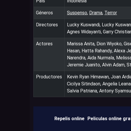
País
Indonesia
Géneros
Suspenso
,
Drama
,
Terror
Directores
Lucky Kuswandi, Lucky Kuswandi,
Agnes Widayanti, Garry Christia
Actores
Marissa Anita, Dion Wiyoko, Gi
Hasan, Hatta Rahandy, Alexa Je
Narendra, Aida Nurmala, Meliss
Jeremie Juanito, Alvin Adam, S
Productores
Kevin Ryan Himawan, Joan Ardia
Cicilya Sitindaon, Angelia Leana
Salvia Patriana, Antony Syamsu
Repelis online
Peliculas online gra