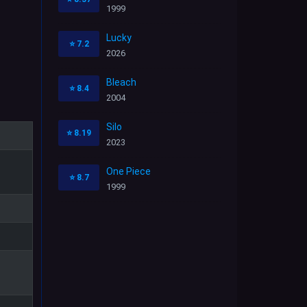
1999
Lucky
⭐
7.2
2026
Bleach
⭐
8.4
2004
Silo
⭐
8.19
2023
One Piece
⭐
8.7
1999