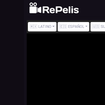
🇲🇽 LATINO
🇪🇸 ESPAÑOL
🇺🇸 