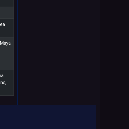
nea
, Maya
ia
ine,