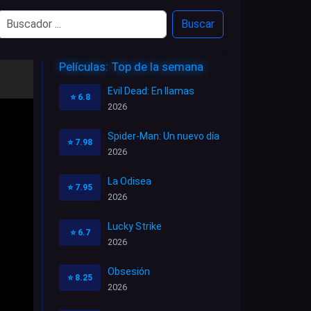
Buscar
Películas: Top de la semana
Evil Dead: En llamas
⭐
6.8
2026
Spider-Man: Un nuevo día
⭐
7.98
2026
La Odisea
⭐
7.95
2026
Lucky Strike
⭐
6.7
2026
Obsesión
⭐
8.25
2026