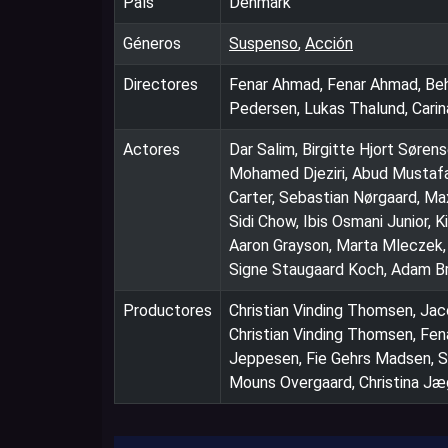
País
Denmark
Géneros
Suspenso
,
Acción
Directores
Fenar Ahmad, Fenar Ahmad, Behro
Pedersen, Lukas Thalund, Car
Actores
Dar Salim, Birgitte Hjort Sørens
Mohamed Djeziri, Abud Mustaf
Carter, Sebastian Nørgaard, Max
Sidi Chow, Ibis Osmani Junior
Aaron Grayson, Marta Mleczek, 
Signe Staugaard Koch, Adam Bri
Productores
Christian Vinding Thomsen, Jac
Christian Vinding Thomsen, Fe
Jeppesen, Fie Gehrs Madsen, S
Mouns Overgaard, Christina Jæ