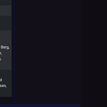
 Berg,
,
,
rd
sen,