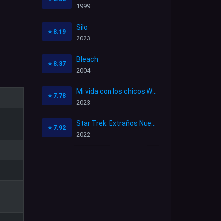
1999
Silo
⭐
8.19
2023
Bleach
⭐
8.37
2004
Mi vida con los chicos Walter
⭐
7.78
2023
Star Trek: Extraños Nuevos Mundos
⭐
7.92
2022