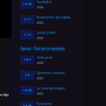
Soulm8te
⭐
6.28
2026
Backrooms: Sin salida
⭐
7.1
2026
Lucky Strike
⭐
7.5
2026
Series: Top de la semana
Ted Lasso
⭐
8.3
2020
Operativo: Lioness
⭐
8
2023
La casa del dragón
⭐
8.38
2022
u hijo
Futurama
⭐
8.36