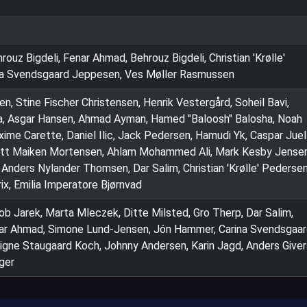
uz Bigdeli, Fenar Ahmad, Behrouz Bigdeli, Christian 'Krølle'
ina Svendsgaard Jeppesen, Ves Møller Rasmussen
en, Stine Fischer Christensen, Henrik Vestergård, Soheil Bavi,
a, Asgar Hansen, Ahmad Ayman, Hamed "Baloosh" Balosha, Noah
ime Carette, Daniel Ilic, Jack Pedersen, Hamudi Yk, Caspar Juel
, Kitt Maiken Mortensen, Ahlam Mohammed Ali, Mark Kesby Jensen
Anders Nylander Thomsen, Dar Salim, Christian 'Krølle' Pedersen
x, Emilia Imperatore Bjørnvad
ob Jarek, Marta Mleczek, Ditte Milsted, Gro Therp, Dar Salim,
nar Ahmad, Simone Lund-Jensen, Jón Hammer, Carina Svendsgaa
igne Staugaard Koch, Johnny Andersen, Karin Jagd, Anders Giver
ger