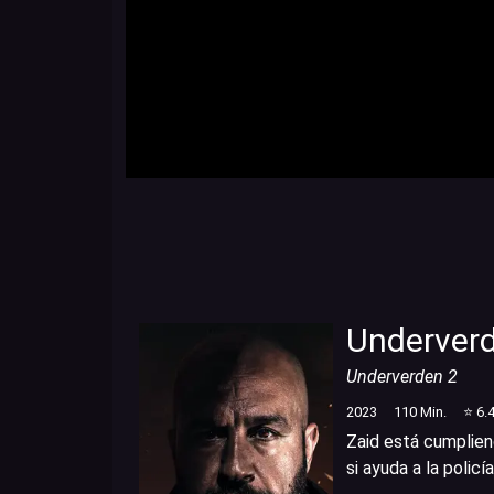
Underver
Underverden 2
2023
110
Min.
⭐
6.
Zaid está cumpliend
si ayuda a la policía