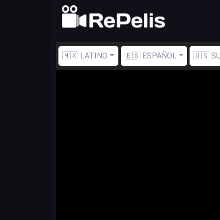
🇲🇽 LATINO
🇪🇸 ESPAÑOL
🇺🇸 