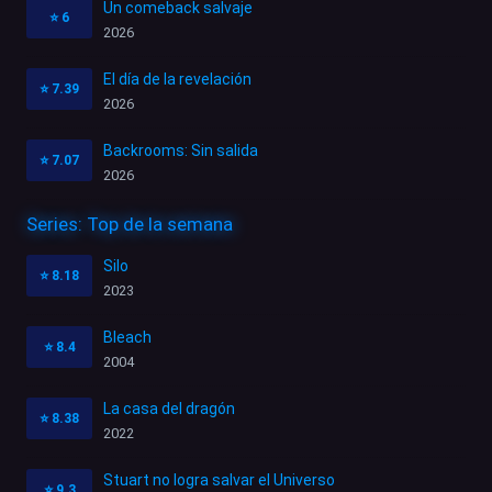
Un comeback salvaje
⭐
6
2026
El día de la revelación
⭐
7.39
2026
Backrooms: Sin salida
⭐
7.07
2026
Series: Top de la semana
Silo
⭐
8.18
2023
Bleach
⭐
8.4
2004
La casa del dragón
⭐
8.38
2022
Stuart no logra salvar el Universo
⭐
9.3