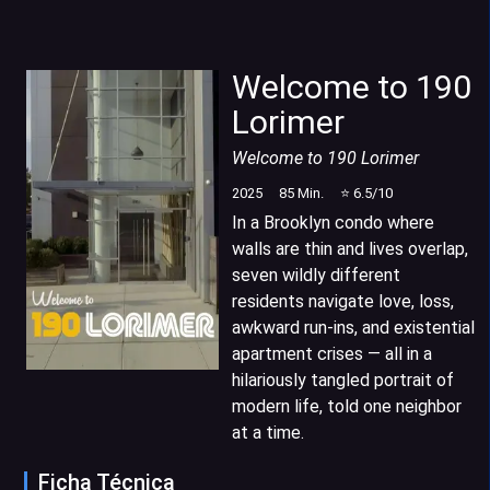
Welcome to 190
Lorimer
Welcome to 190 Lorimer
2025
85
Min.
⭐
6.5
/10
In a Brooklyn condo where
walls are thin and lives overlap,
seven wildly different
residents navigate love, loss,
awkward run-ins, and existential
apartment crises — all in a
hilariously tangled portrait of
modern life, told one neighbor
at a time.
Ficha Técnica