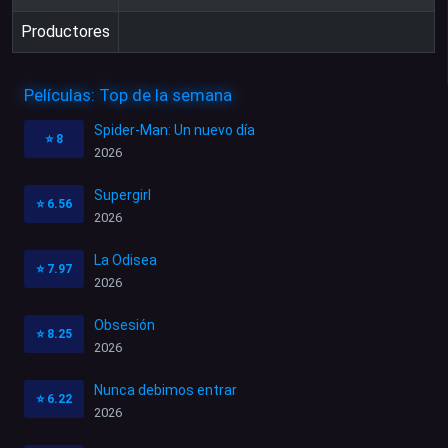
Productores
Películas: Top de la semana
Spider-Man: Un nuevo día
⭐
8
2026
Supergirl
⭐
6.56
2026
La Odisea
⭐
7.97
2026
Obsesión
⭐
8.25
2026
Nunca debimos entrar
⭐
6.22
2026