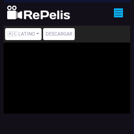
🇲🇽 LATINO
DESCARGAR