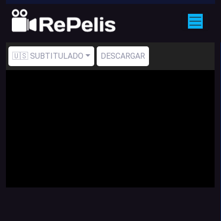
🇺🇸 SUBTITULADO
DESCARGAR