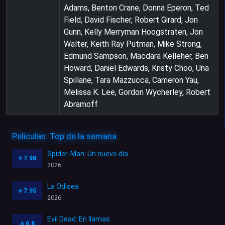
Adams, Benton Crane, Donna Eperon, Ted
Field, David Fischer, Robert Girard, Jon
Gunn, Kelly Merryman Hoogstraten, Jon
Walter, Keith Ray Putman, Mike Strong,
Edmund Sampson, Macdara Kelleher, Ben
Howard, Daniel Edwards, Kristy Choo, Una
Spillane, Tara Mazzucca, Cameron Yau,
Melissa K. Lee, Gordon Wycherley, Robert
Abramoff
Películas: Top de la semana
Spider-Man: Un nuevo día
⭐
7.98
2026
La Odisea
⭐
7.95
2026
Evil Dead: En llamas
⭐
6.8