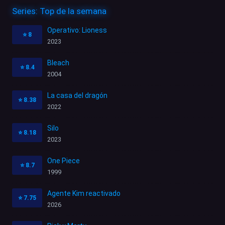
Series: Top de la semana
Operativo: Lioness
⭐
8
2023
Bleach
⭐
8.4
2004
La casa del dragón
⭐
8.38
2022
Silo
⭐
8.18
2023
One Piece
⭐
8.7
1999
Agente Kim reactivado
⭐
7.75
2026