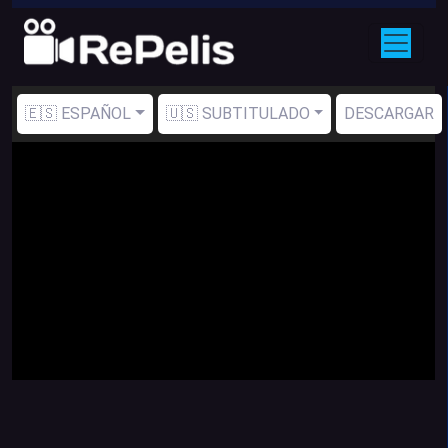
🇪🇸 ESPAÑOL
🇺🇸 SUBTITULADO
DESCARGAR