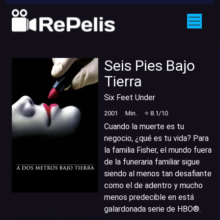
Seis Pies Bajo
Tierra
Six Feet Under
2001
Min.
⭐
8.1
/10
Cuando la muerte es tu
negocio, ¿qué es tu vida? Para
la familia Fisher, el mundo fuera
de la funeraria familiar sigue
siendo al menos tan desafiante
como el de adentro y mucho
menos predecible en está
galardonada serie de HBO®.