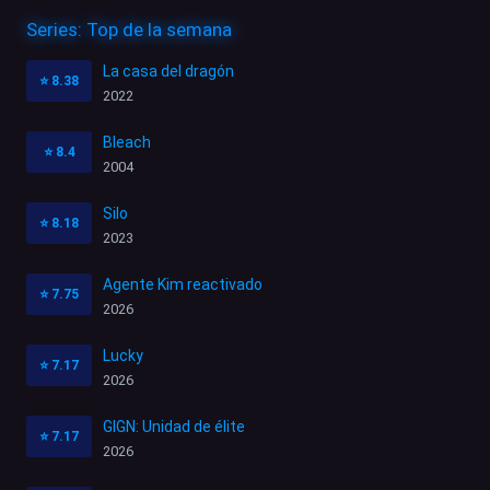
Series: Top de la semana
La casa del dragón
⭐
8.38
2022
Bleach
⭐
8.4
2004
Silo
⭐
8.18
2023
Agente Kim reactivado
⭐
7.75
2026
Lucky
⭐
7.17
2026
GIGN: Unidad de élite
⭐
7.17
2026