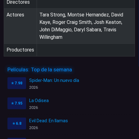
Directores
Actores
Tara Strong, Montse Hernandez, David
Kaye, Roger Craig Smith, Josh Keaton,
John DiMaggio, Daryl Sabara, Travis
Willingham
Productores
Películas: Top de la semana
Spider-Man: Un nuevo día
⭐
7.98
2026
La Odisea
⭐
7.95
2026
Evil Dead: En llamas
⭐
6.8
2026