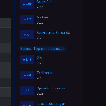
Soulm8te
⭐
6.28
2026
Michael
⭐
8.7
2026
Backrooms: Sin salida
⭐
7.1
2026
Series: Top de la semana
Silo
⭐
8.19
2023
Ted Lasso
⭐
8.3
2020
Operativo: Lioness
⭐
8
2023
La casa del dragón
⭐
8.38