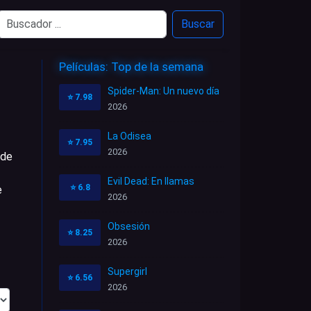
Buscar
Películas: Top de la semana
Spider-Man: Un nuevo día
⭐
7.98
2026
La Odisea
⭐
7.95
2026
 de
Evil Dead: En llamas
⭐
6.8
e
2026
Obsesión
⭐
8.25
2026
Supergirl
⭐
6.56
2026