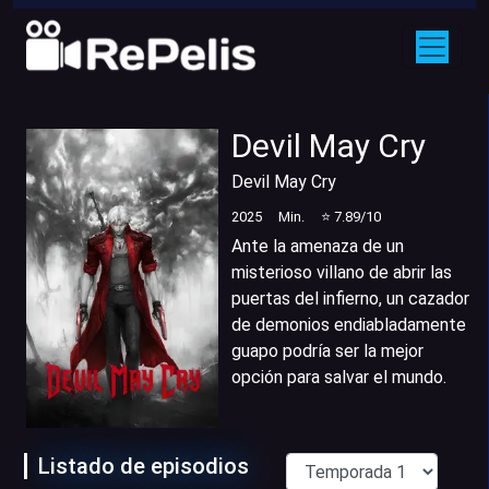
Devil May Cry
Devil May Cry
2025
Min.
⭐
7.89
/10
Ante la amenaza de un
misterioso villano de abrir las
puertas del infierno, un cazador
de demonios endiabladamente
guapo podría ser la mejor
opción para salvar el mundo.
Listado de episodios