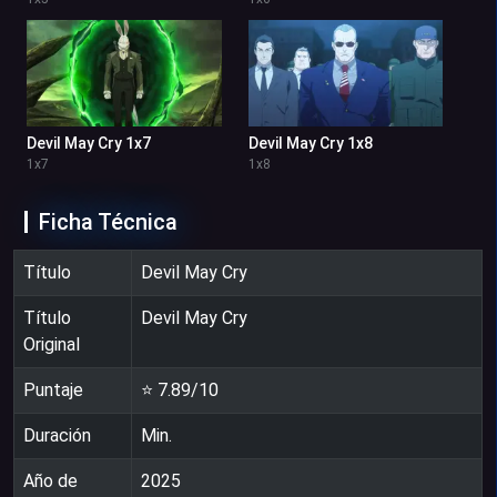
Devil May Cry 1x7
Devil May Cry 1x8
1
x
7
1
x
8
Ficha Técnica
Título
Devil May Cry
Título
Devil May Cry
Original
Puntaje
⭐
7.89
/10
Duración
Min.
Año de
2025