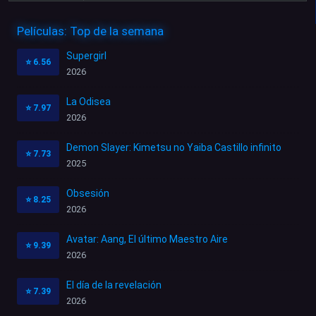
Películas: Top de la semana
Supergirl
⭐
6.56
2026
La Odisea
⭐
7.97
2026
Demon Slayer: Kimetsu no Yaiba Castillo infinito
⭐
7.73
2025
Obsesión
⭐
8.25
2026
Avatar: Aang, El último Maestro Aire
⭐
9.39
2026
El día de la revelación
⭐
7.39
2026