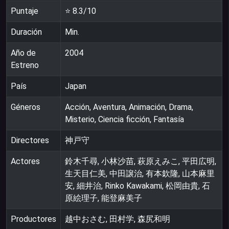
Puntaje
⭐
8.3
/10
Duración
Min.
Año de
2004
Estreno
País
Japan
Géneros
Acción, Aventura, Animación, Drama,
Misterio, Ciencia ficción, Fantasía
Directores
神戸守
Actores
鈴木千尋, 小林沙苗, 萩原えみこ, 平田広明,
生天目仁美, 中田譲治, 有本欽隆, 山本麻里
安, 細井治, Rinko Kawakami, 松岡由貴, 石
原絵理子, 能登麻美子
Productores
越中おさむ, 田村学, 森尻和明