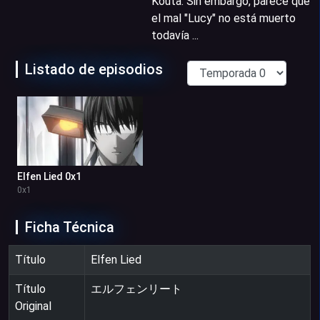
Kouta. Sin embargo, parece que
el mal "Lucy" no está muerto
todavía ...
Listado de episodios
Elfen Lied 0x1
0
x
1
Ficha Técnica
Título
Elfen Lied
Título
エルフェンリート
Original