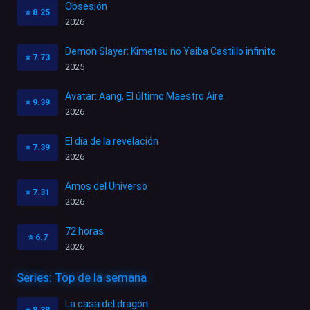
Obsesión
⭐
8.25
2026
Demon Slayer: Kimetsu no Yaiba Castillo infinito
⭐
7.73
2025
Avatar: Aang, El último Maestro Aire
⭐
9.39
2026
El día de la revelación
⭐
7.39
2026
Amos del Universo
⭐
7.31
2026
72 horas
⭐
6.7
2026
Series: Top de la semana
La casa del dragón