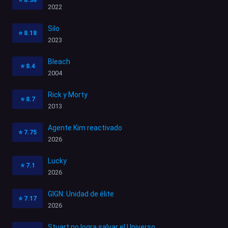
⭐
8.38
2022
Silo
⭐
8.18
2023
Bleach
⭐
8.4
2004
Rick y Morty
⭐
8.7
2013
Agente Kim reactivado
⭐
7.75
2026
Lucky
⭐
7.1
2026
GIGN: Unidad de élite
⭐
7.17
2026
Stuart no logra salvar el Universo