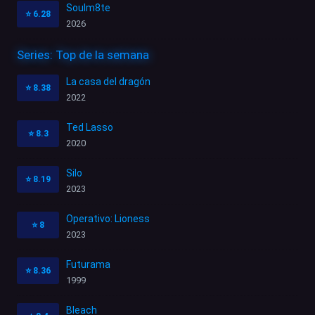
Soulm8te
⭐
6.28
2026
Series: Top de la semana
La casa del dragón
⭐
8.38
2022
Ted Lasso
⭐
8.3
2020
Silo
⭐
8.19
2023
Operativo: Lioness
⭐
8
2023
Futurama
⭐
8.36
1999
Bleach