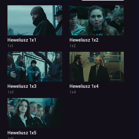
Heweliusz 1x1
Heweliusz 1x2
1
x
1
1
x
2
Heweliusz 1x3
Heweliusz 1x4
1
x
3
1
x
4
Heweliusz 1x5
1
x
5