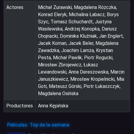
Actores
Michał Żurawski, Magdalena Różczka,
Konrad Eleryk, Michalina Łabacz, Borys
Szyc, Tomasz Schuchardt, Justyna
Wasilewska, Andrzej Konopka, Dariusz
Chojnacki, Dominika Kluźniak, Jan Englert,
Jacek Koman, Jacek Beler, Magdalena
Zawadzka, Joachim Lamża, Krystian
Pesta, Michał Pawlik, Piotr Rogucki,
Mirosław Zbrojewicz, Łukasz
Lewandowski, Anna Dereszowska, Marcin
Januszkiewicz, Mirosław Kropielnicki, Mia
Goti, Mateusz Górski, Piotr Łukaszczyk,
Magdalena Osińska
Productores
Anna Kępińska
Películas: Top de la semana