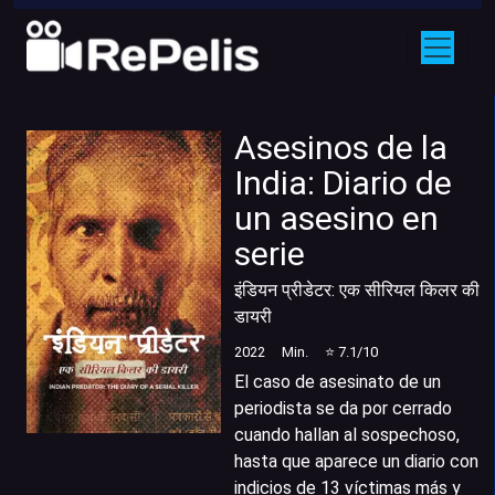
Asesinos de la
India: Diario de
un asesino en
serie
इंडियन प्रीडेटर: एक सीरियल किलर की
डायरी
2022
Min.
⭐
7.1
/10
El caso de asesinato de un
periodista se da por cerrado
cuando hallan al sospechoso,
hasta que aparece un diario con
indicios de 13 víctimas más y