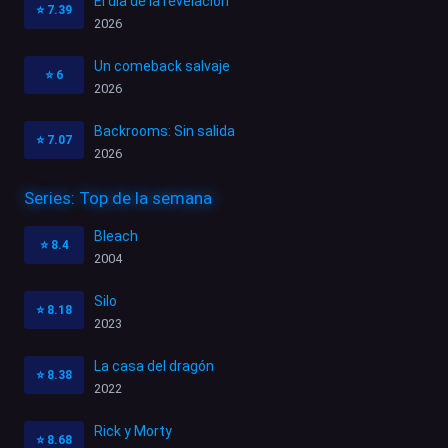
El día de la revelación
⭐
7.39
2026
Un comeback salvaje
⭐
6
2026
Backrooms: Sin salida
⭐
7.07
2026
Series: Top de la semana
Bleach
⭐
8.4
2004
Silo
⭐
8.18
2023
La casa del dragón
⭐
8.38
2022
Rick y Morty
⭐
8.68