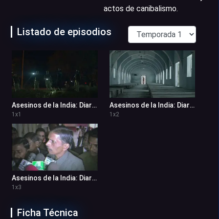
actos de canibalismo.
Listado de episodios
Asesinos de la India: Diario de un asesino en serie 1x1
Asesinos de la India: Diario de un asesino en serie 1x2
1
x
1
1
x
2
Asesinos de la India: Diario de un asesino en serie 1x3
1
x
3
Ficha Técnica