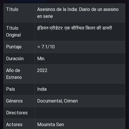
Título
Asesinos de la India: Diario de un asesino
en serie
Título
इंडियन प्रीडेटर: एक सीरियल किलर की डायरी
Original
Puntaje
⭐
7.1
/10
Duración
Min.
Año de
2022
Estreno
País
India
Géneros
Documental, Crimen
Directores
Actores
Moumita Sen