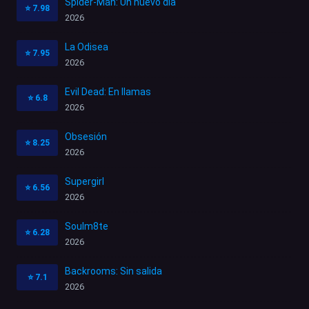
Spider-Man: Un nuevo día
⭐
7.98
2026
La Odisea
⭐
7.95
2026
Evil Dead: En llamas
⭐
6.8
2026
Obsesión
⭐
8.25
2026
Supergirl
⭐
6.56
2026
Soulm8te
⭐
6.28
2026
Backrooms: Sin salida
⭐
7.1
2026