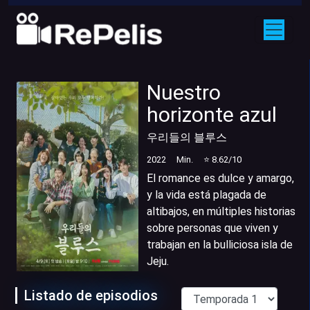
Nuestro
horizonte azul
우리들의 블루스
2022
Min.
⭐
8.62
/10
El romance es dulce y amargo,
y la vida está plagada de
altibajos, en múltiples historias
sobre personas que viven y
trabajan en la bulliciosa isla de
Jeju.
Listado de episodios