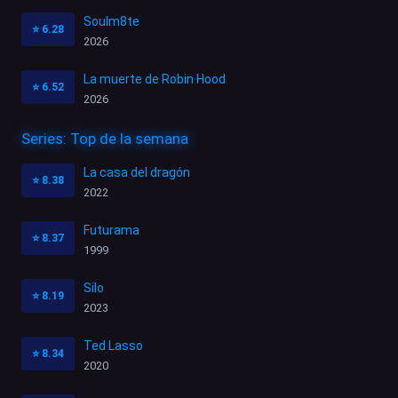
Soulm8te
⭐
6.28
2026
La muerte de Robin Hood
⭐
6.52
2026
Series: Top de la semana
La casa del dragón
⭐
8.38
2022
Futurama
⭐
8.37
1999
Silo
⭐
8.19
2023
Ted Lasso
⭐
8.34
2020