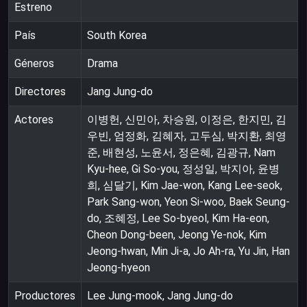
Estreno
País
South Korea
Géneros
Drama
Directores
Jang Jung-do
Actores
이병헌, 신민아, 차승원, 이정은, 한지민, 김
우빈, 엄정화, 김혜자, 고두심, 박지환, 최영
준, 배현성, 노윤서, 정은혜, 김광규, Nam
Kyu-hee, Gi So-you, 정성일, 박지아, 윤병
희, 심달기, Kim Jae-won, Kang Lee-seok,
Park Sang-won, Yeon Si-woo, Baek Seung-
do, 조혜정, Lee So-byeol, Kim Ha-eon,
Cheon Dong-been, Jeong Ye-nok, Kim
Jeong-hwan, Min Ji-a, Jo Ah-ra, Yu Jin, Han
Jeong-hyeon
Productores
Lee Jung-mook, Jang Jung-do