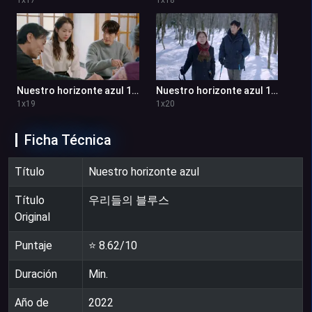
Nuestro horizonte azul 1x19
Nuestro horizonte azul 1x20
1
x
19
1
x
20
Ficha Técnica
Título
Nuestro horizonte azul
Título
우리들의 블루스
Original
Puntaje
⭐
8.62
/10
Duración
Min.
Año de
2022