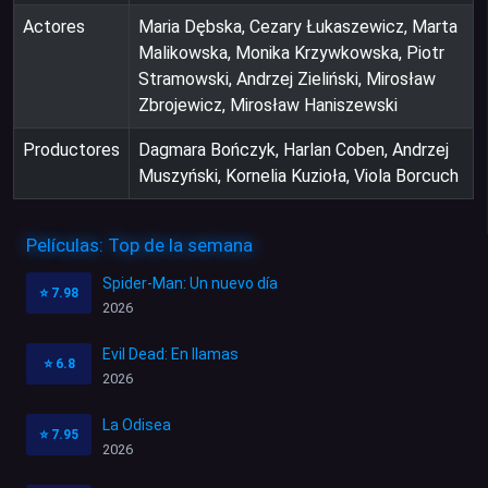
Actores
Maria Dębska, Cezary Łukaszewicz, Marta
Malikowska, Monika Krzywkowska, Piotr
Stramowski, Andrzej Zieliński, Mirosław
Zbrojewicz, Mirosław Haniszewski
Productores
Dagmara Bończyk, Harlan Coben, Andrzej
Muszyński, Kornelia Kuzioła, Viola Borcuch
Películas: Top de la semana
Spider-Man: Un nuevo día
⭐
7.98
2026
Evil Dead: En llamas
⭐
6.8
2026
La Odisea
⭐
7.95
2026