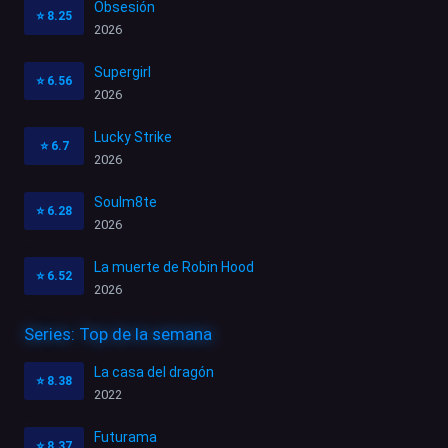
Obsesión
⭐
8.25
2026
Supergirl
⭐
6.56
2026
Lucky Strike
⭐
6.7
2026
Soulm8te
⭐
6.28
2026
La muerte de Robin Hood
⭐
6.52
2026
Series: Top de la semana
La casa del dragón
⭐
8.38
2022
Futurama
⭐
8.37