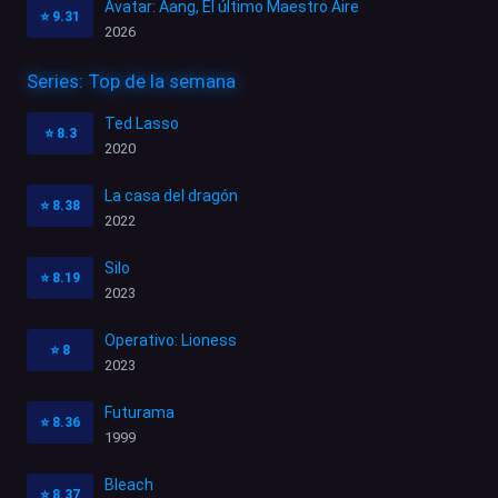
Avatar: Aang, El último Maestro Aire
⭐
9.31
2026
Series: Top de la semana
Ted Lasso
⭐
8.3
2020
La casa del dragón
⭐
8.38
2022
Silo
⭐
8.19
2023
Operativo: Lioness
⭐
8
2023
Futurama
⭐
8.36
1999
Bleach
⭐
8.37