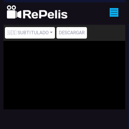
🇺🇸 SUBTITULADO
DESCARGAR