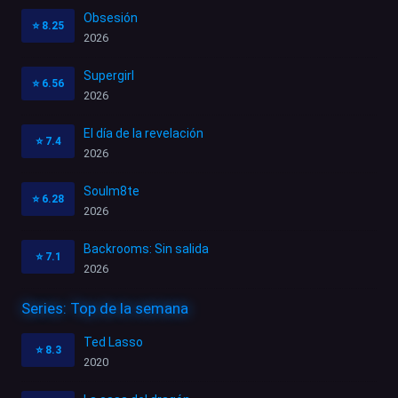
Obsesión
⭐
8.25
2026
Supergirl
⭐
6.56
2026
El día de la revelación
⭐
7.4
2026
Soulm8te
⭐
6.28
2026
Backrooms: Sin salida
⭐
7.1
2026
Series: Top de la semana
Ted Lasso
⭐
8.3
2020