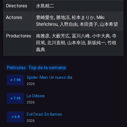
Directores
水島精二
Actores
豊崎愛生, 勝地涼, 松本まりか, Miki
Shin'ichirou, 入野自由, 本田貴子, 山本希望
Productores
南雅彦, 大藪芳広, 冨川八峰, 小中大典, 寺
田篤, 北川直樹, 山本幸治, 新坂純一, 竹枝
義典
Películas: Top de la semana
Spider-Man: Un nuevo día
⭐
7.98
2026
La Odisea
⭐
7.95
2026
Evil Dead: En llamas
⭐
6.8
2026