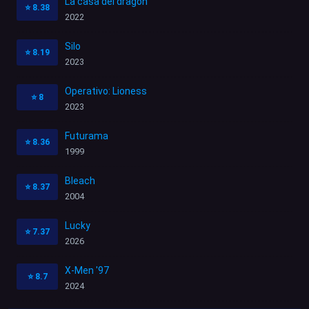
La casa del dragón
⭐
8.38
2022
Silo
⭐
8.19
2023
Operativo: Lioness
⭐
8
2023
Futurama
⭐
8.36
1999
Bleach
⭐
8.37
2004
Lucky
⭐
7.37
2026
X-Men '97
⭐
8.7
2024