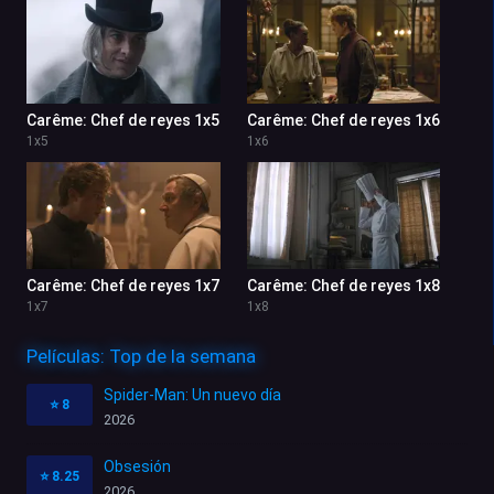
Carême: Chef de reyes 1x5
Carême: Chef de reyes 1x6
1
x
5
1
x
6
Carême: Chef de reyes 1x7
Carême: Chef de reyes 1x8
1
x
7
1
x
8
Películas: Top de la semana
Spider-Man: Un nuevo día
⭐
8
2026
Obsesión
⭐
8.25
2026