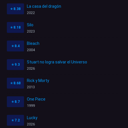
La casa del dragón
⭐
8.38
2022
Silo
⭐
8.18
2023
Bleach
⭐
8.4
2004
Stuart no logra salvar el Universo
⭐
9.3
2026
Rick y Morty
⭐
8.68
2013
One Piece
⭐
8.7
1999
Lucky
⭐
7.2
2026