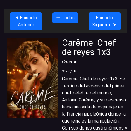
⮜ Episodio
☰ Todos
Episodio
Anterior
Siguiente ➤
Carême: Chef
de reyes 1x3
Carême
⭐
7.3
/10
Carême: Chef de reyes 1x3
:
Sé
testigo del ascenso del primer
chef célebre del mundo,
Antonin Carême, y su descenso
hacia una vida de espionaje en
la Francia napoleónica donde la
que reina es la manipulación.
Con sus dones gastronómicos y