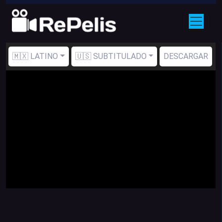
🇲🇽 LATINO
🇺🇸 SUBTITULADO
DESCARGAR