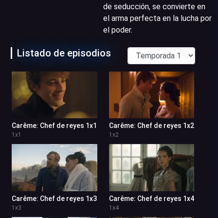
de seducción, se convierte en
el arma perfecta en la lucha por
el poder.
Listado de episodios
Carême: Chef de reyes 1x1
Carême: Chef de reyes 1x2
1
x
1
1
x
2
Carême: Chef de reyes 1x3
Carême: Chef de reyes 1x4
1
x
3
1
x
4