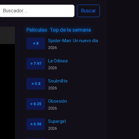
Buscar
Películas: Top de la semana
Spider-Man: Un nuevo día
⭐
8
2026
La Odisea
⭐
7.97
2026
Soulm8te
⭐
5.8
2026
Obsesión
⭐
8.25
2026
Supergirl
⭐
6.56
2026