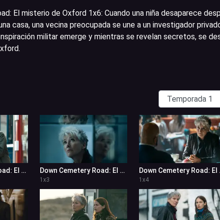
d: El misterio de Oxford 1x6
:
Cuando una niña desaparece des
una casa, una vecina preocupada se une a un investigador privad
nspiración militar emerge y mientras se revelan secretos, se de
xford.
Down Cemetery Road: El misterio de Oxford 1x2
Down Cemetery Road: El misterio de Oxford 1x3
Down Cemete
1
x
3
1
x
4