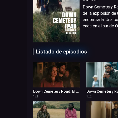
Down Cemetery Roa
de la explosión de 
encontrarla. Una co
caos en el sur de O
Listado de episodios
Down Cemetery Road: El misterio de Oxford 1x1
1
x
1
1
x
2