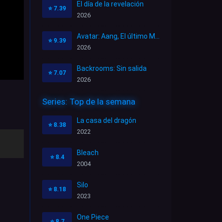
El día de la revelación
⭐
7.39
2026
Avatar: Aang, El último Maestro Aire
⭐
9.39
2026
Backrooms: Sin salida
⭐
7.07
2026
Series: Top de la semana
La casa del dragón
⭐
8.38
2022
Bleach
⭐
8.4
2004
Silo
⭐
8.18
2023
One Piece
⭐
8.7