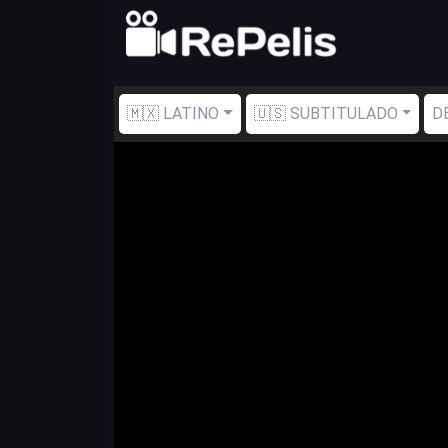
🇲🇽 LATINO
🇺🇸 SUBTITULADO
D