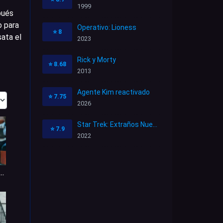
1999
pués
o para
Operativo: Lioness
⭐
8
sata el
2023
Rick y Morty
⭐
8.68
2013
Agente Kim reactivado
⭐
7.75
2026
Star Trek: Extraños Nuevos Mundos
⭐
7.9
2022
ry Road: El misterio de Oxford 1x4