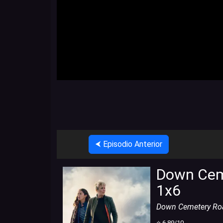
⮜ Episodio Anterior
Down Ceme
1x6
Down Cemetery Ro
⭐
6.89
/10