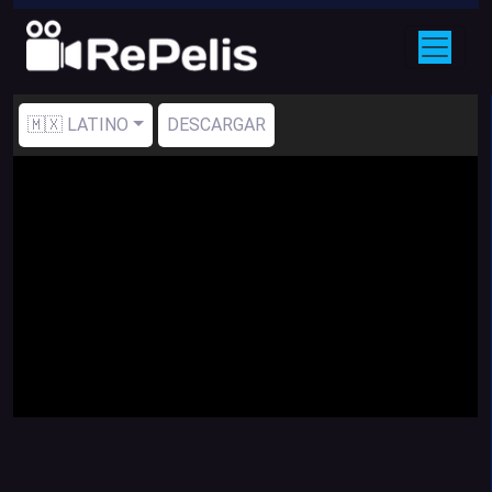
🇲🇽 LATINO
DESCARGAR