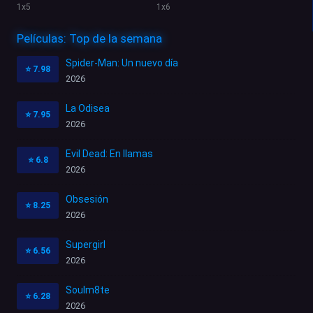
1
x
5
1
x
6
Películas: Top de la semana
Spider-Man: Un nuevo día
⭐
7.98
2026
La Odisea
⭐
7.95
2026
Evil Dead: En llamas
⭐
6.8
2026
Obsesión
⭐
8.25
2026
Supergirl
⭐
6.56
2026
Soulm8te
⭐
6.28
2026