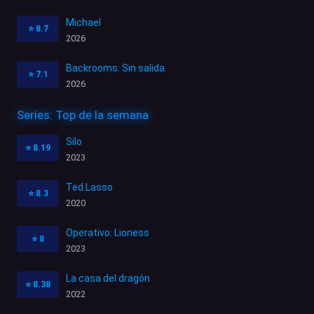
Michael
⭐
8.7
2026
Backrooms: Sin salida
⭐
7.1
2026
Series: Top de la semana
Silo
⭐
8.19
2023
Ted Lasso
⭐
8.3
2020
Operativo: Lioness
⭐
8
2023
La casa del dragón
⭐
8.38
2022