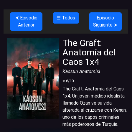
⮜ Episodio
☰ Todos
Episodio
Anterior
Siguiente ➤
The Graft:
Anatomía del
Caos 1x4
Kaosun Anatomisi
⭐
6
/10
The Graft: Anatomía del Caos
1x4
:
Un joven médico idealista
llamado Ozan ve su vida
alterada al cruzarse con Kenan,
uno de los capos criminales
más poderosos de Turquía.