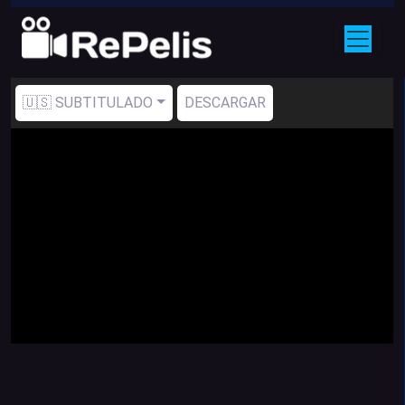
🇺🇸 SUBTITULADO
DESCARGAR