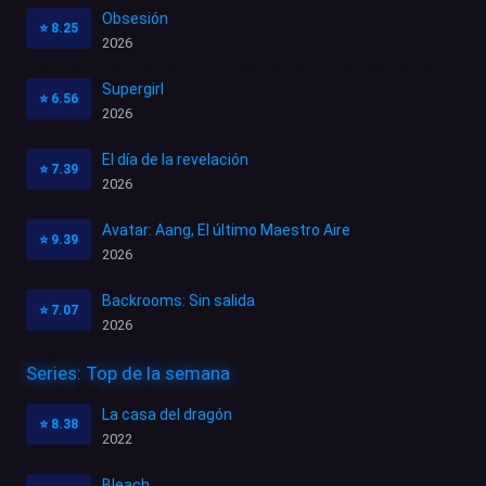
Obsesión
⭐
8.25
2026
Supergirl
⭐
6.56
2026
El día de la revelación
⭐
7.39
2026
Avatar: Aang, El último Maestro Aire
⭐
9.39
2026
Backrooms: Sin salida
⭐
7.07
2026
Series: Top de la semana
La casa del dragón
⭐
8.38
2022
Bleach