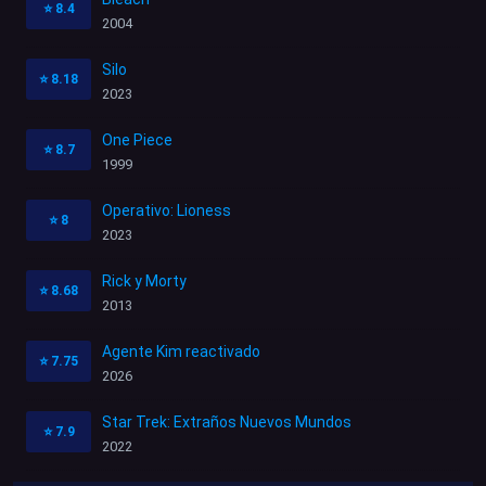
⭐
8.4
2004
Silo
⭐
8.18
2023
One Piece
⭐
8.7
1999
Operativo: Lioness
⭐
8
2023
Rick y Morty
⭐
8.68
2013
Agente Kim reactivado
⭐
7.75
2026
Star Trek: Extraños Nuevos Mundos
⭐
7.9
2022