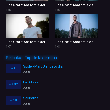
The Graft: Anatomía del Caos 1x5
The Graft: Anatomía del Caos 1x6
1
x
5
1
x
6
The Graft: Anatomía del Caos 1x7
The Graft: Anatomía del Caos 1x8
1
x
7
1
x
8
Películas: Top de la semana
Spider-Man: Un nuevo día
⭐
8
2026
La Odisea
⭐
7.97
2026
Soulm8te
⭐
5.8
2026