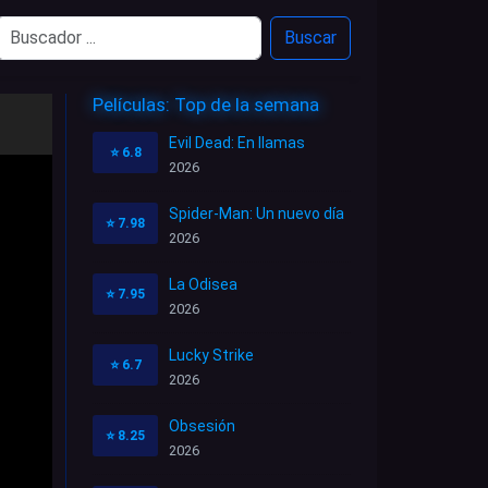
Buscar
Películas: Top de la semana
Evil Dead: En llamas
⭐
6.8
2026
Spider-Man: Un nuevo día
⭐
7.98
2026
La Odisea
⭐
7.95
2026
Lucky Strike
⭐
6.7
2026
Obsesión
⭐
8.25
2026