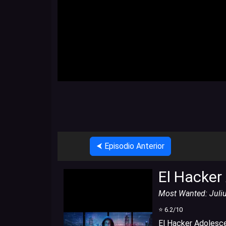
⮜ Episodio Anterior
El Hacker
Most Wanted: Juliu
⭐
6.2
/10
El Hacker Adolesc