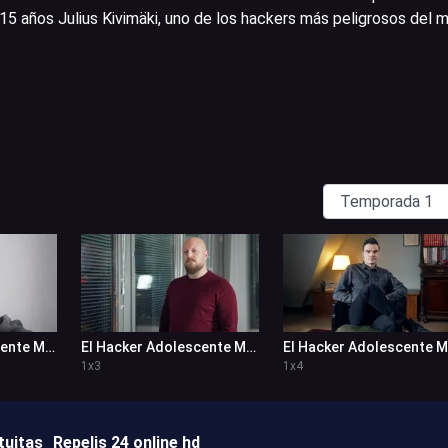
 15 años Julius Kivimäki, uno de los hackers más peligrosos del 
El Hacker Adolescente Más Buscado 1x2
El Hacker Adolescente Más Buscado 1x3
E
1
x
3
1
x
4
tuitas
Repelis 24 online hd