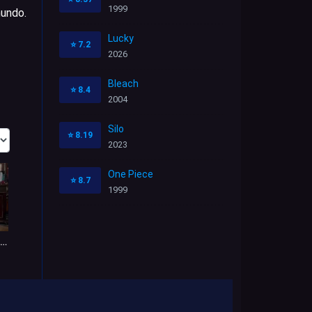
1999
mundo.
Lucky
⭐
7.2
2026
Bleach
⭐
8.4
2004
Silo
⭐
8.19
2023
One Piece
⭐
8.7
1999
l Hacker Adolescente Más Buscado 1x4