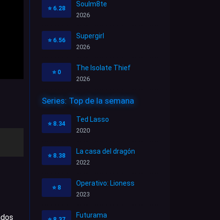
Soulm8te
⭐
6.28
2026
Supergirl
⭐
6.56
2026
The Isolate Thief
⭐
0
2026
Series: Top de la semana
Ted Lasso
⭐
8.34
2020
La casa del dragón
⭐
8.38
2022
Operativo: Lioness
⭐
8
2023
Futurama
ados
⭐
8.37