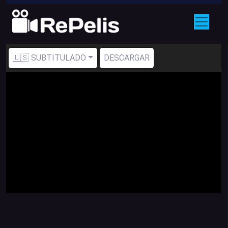
🇺🇸 SUBTITULADO
DESCARGAR