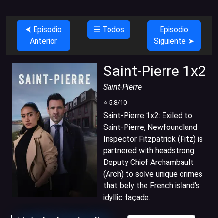
⮜ Episodio
☰ Todos
Episodio
Anterior
Siguiente ➤
Saint-Pierre 1x2
Saint-Pierre
⭐
5.8
/10
Saint-Pierre 1x2
:
Exiled to
Saint-Pierre, Newfoundland
Inspector Fitzpatrick (Fitz) is
partnered with headstrong
Deputy Chief Archambault
(Arch) to solve unique crimes
that bely the French island's
idyllic façade.