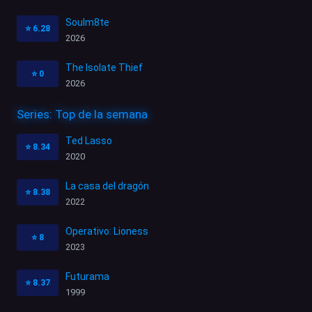
Soulm8te
⭐
6.28
2026
The Isolate Thief
⭐
0
2026
Series: Top de la semana
Ted Lasso
⭐
8.34
2020
La casa del dragón
⭐
8.38
2022
Operativo: Lioness
⭐
8
2023
Futurama
⭐
8.37
1999