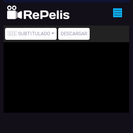
🇺🇸 SUBTITULADO
DESCARGAR