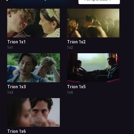
Trion 1x1
Trion 1x2
1
x
1
1
x
2
Trion 1x3
Trion 1x5
1
x
3
1
x
5
Trion 1x6