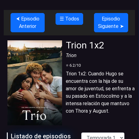
⮜ Episodio
☰ Todos
Episodio
Anterior
Siguiente ➤
Trion 1x2
Trion
⭐
6.2
/10
Trion 1x2
:
Cuando Hugo se
encuentra con la hija de su
amor de juventud, se enfrenta a
su pasado en Estocolmo y a la
intensa relación que mantuvo
con Thora y August.
Listado de episodios