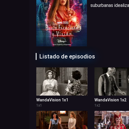
suburbanas idealiz
Listado de episodios
WandaVision 1x1
WandaVision 1x2
1
x
1
1
x
2