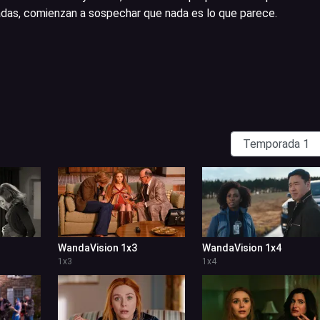
adas, comienzan a sospechar que nada es lo que parece.
WandaVision 1x3
WandaVision 1x4
1
x
3
1
x
4