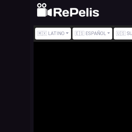
🇲🇽 LATINO
🇪🇸 ESPAÑOL
🇺🇸 