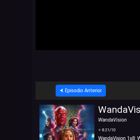
⮜ Episodio Anterior
WandaVis
WandaVision
⭐
8.21
/10
WandaVision 1x8
:
W